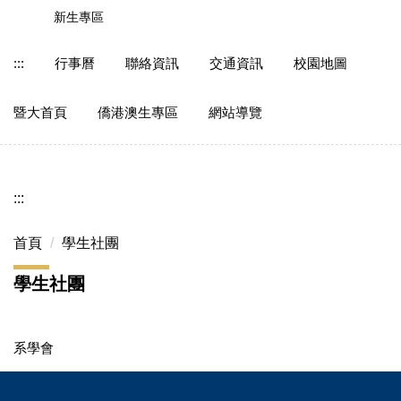
跳
新生專區
到
主
:::
行事曆
聯絡資訊
交通資訊
校園地圖
要
內
暨大首頁
僑港澳生專區
網站導覽
容
區
:::
首頁
學生社團
學生社團
系學會