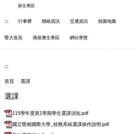
跳
新生專區
到
主
:::
行事曆
聯絡資訊
交通資訊
校園地圖
要
內
暨大首頁
僑港澳生專區
網站導覽
容
區
:::
首頁
選課
選課
115學年度第1學期學生選課須知.pdf
國立暨南國際大學_校務系統選課操作說明.pdf