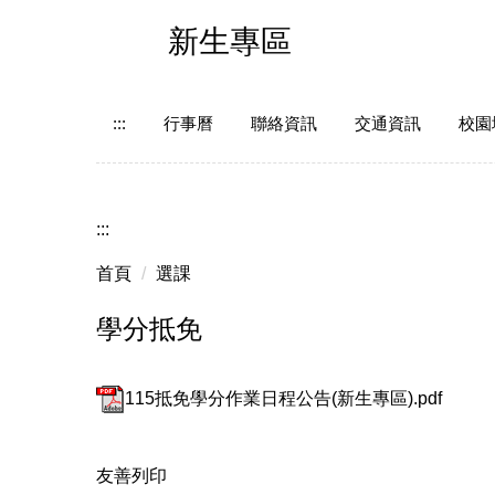
跳
新生專區
到
主
要
內
:::
行事曆
聯絡資訊
交通資訊
校園
容
區
:::
首頁
選課
學分抵免
115抵免學分作業日程公告(新生專區).pdf
友善列印