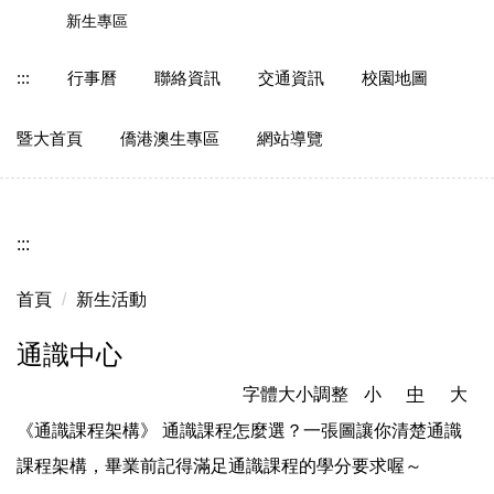
跳
新生專區
到
主
:::
行事曆
聯絡資訊
交通資訊
校園地圖
要
內
暨大首頁
僑港澳生專區
網站導覽
容
區
:::
首頁
新生活動
通識中心
字體大小調整
小
中
大
《通識課程架構》 通識課程怎麼選？一張圖讓你清楚通識
課程架構，畢業前記得滿足通識課程的學分要求喔～