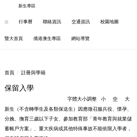
跳
新生專區
到
主
:::
行事曆
聯絡資訊
交通資訊
校園地圖
要
內
暨大首頁
僑港澳生專區
網站導覽
容
區
首頁
註冊與學籍
保留入學
字體大小調整
小
中
大
新生（不含轉學生及各類保送生）因應徵召服兵役、懷孕、
分娩、撫育三歲以下子女、參加教育部「青年教育與就業儲
蓄帳戶方案」、重大疾病或其他特殊事故不能依限入學者，