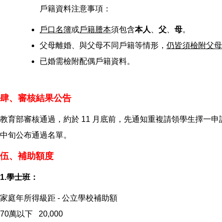
戶籍資料注意事項：
戶口名簿
或
戶籍謄本
須包含
本人
、
父
、
母
。
父母離婚、與父母不同戶籍等情形，
仍皆須檢附父母
已婚需檢附配偶戶籍資料。
肆、審核結果公告
教育部審核通過，約於 11 月底前，先通知重複請領學生擇
中旬公布通過名單。
伍、補助額度
1.學士班：
家庭年所得級距 - 公立學校補助額
70萬以下 20,000