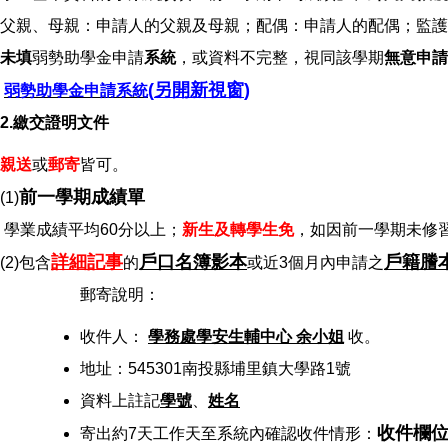
父親、母親：申請人的父親及母親；配偶：申請人的配偶；監護
未填
弱勢助學金申請
系統
，或資料不完整，視同該學期
無意申請
(
另開新視窗
)
弱勢助學金申請系統
2.繳交證明文件
親送
或
郵寄
皆可。
前一學期成績單
(1)
學業成績平均60分以上；
新生及轉學生免
，如因前一學期未修
詳細記事
戶口名簿影本
戶籍謄
(2)包含
的
或近3個月內申請之
郵寄說明：
收件人：
學務處學安生輔中心 余小姐
收。
地址：545301南投縣埔里鎮大學路1號
資料上註記
學號
、
姓名
收件欄位N
寄出約7天工作天至系統內確認收件情形：