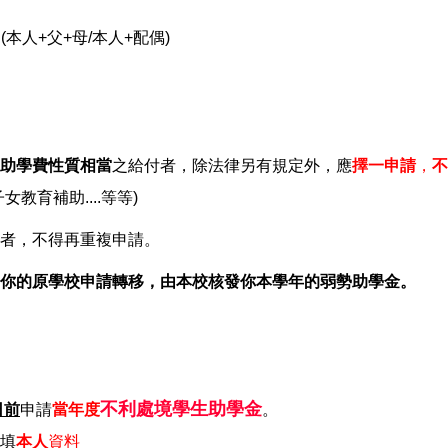
。
(本人+父+母/本人+配偶)
助學費性質相當
之給付者，除法律另有規定外，應
擇一申請
，
不
教育補助....等等)
者，不得再重複申請。
你的原學校申請轉移，由本校核發你本學年的弱勢助學金。
不利處境學生助學金
日前
申請
當年度
。
填
本人
資料