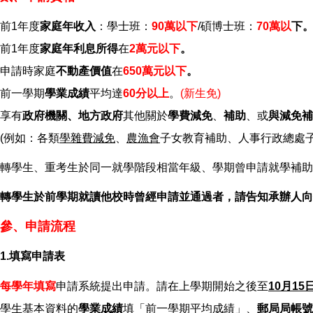
前1年度
家庭年收入
：學士班：
90萬以下
/碩博士班：
70萬以
下
前1年度
家庭年利息所得
在
2萬元以下
。
申請時家庭
不動產價值
在
650萬元以下
。
前一學期
學業成績
平均達
60分以上
。
(新生免)
享有
政府機關、地方政府
其他關於
學費減免
、
補助
、或
與減免補
(例如：各類
學雜費減免
、
農漁會
子女教育補助、人事行政總處子女
轉學生、重考生於同一就學階段相當年級、學期曾申請就學補助
轉學生於前學期就讀他校時曾經申請並通過者，請告知承辦人向
參、申請流程
1.填寫申請表
每學年填寫
申請系統提出申請。請在上學期開始之後至
10月15
學生基本資料的
學業成績
填「前一學期平均成績」、
郵局局帳號